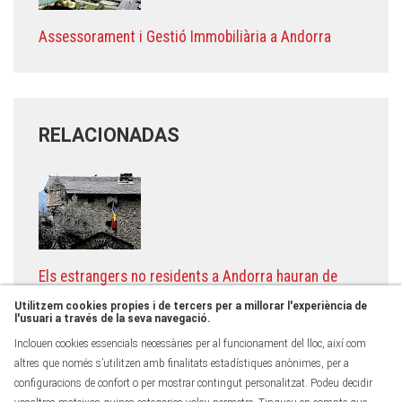
Assessorament i Gestió Immobiliària a Andorra
RELACIONADAS
Els estrangers no residents a Andorra hauran de
sol·licitar un número d’identificació administrativa
Utilitzem cookies propies i de tercers per a millorar l'experiència de
prèviament a qualsevol tràmit amb l’Administració
l'usuari a través de la seva navegació.
Pública
Inclouen cookies essencials necessàries per al funcionament del lloc, així com
altres que només s’utilitzen amb finalitats estadístiques anònimes, per a
configuracions de confort o per mostrar contingut personalitzat. Podeu decidir