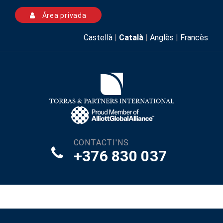
Área privada
Castellà
|
Català
|
Anglès
|
Francès
CONTACTI'NS
+376 830 037