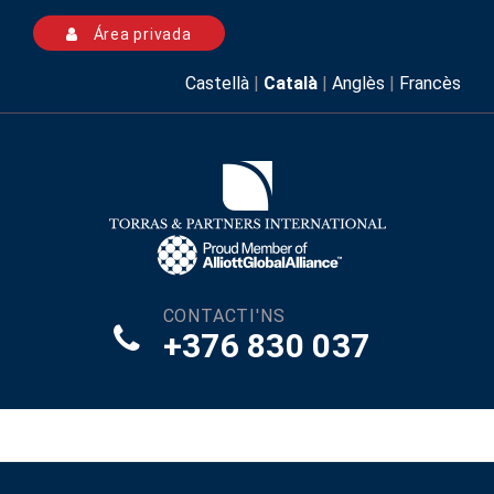
Área privada
Castellà
|
Català
|
Anglès
|
Francès
CONTACTI'NS
+376 830 037